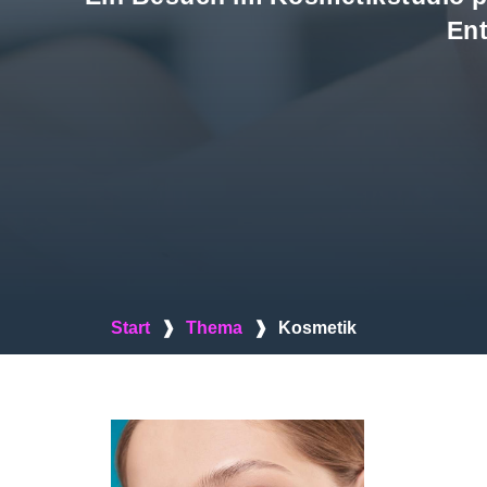
Ent
Start
❱
Thema
❱
Kosmetik
Im Folgen